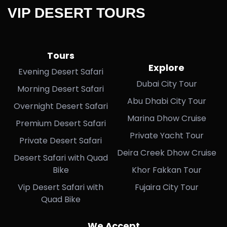
VIP DESERT TOURS
Tours
Explore
Evening Desert Safari
Dubai City Tour
Morning Desert Safari
Abu Dhabi City Tour
Overnight Desert Safari
Marina Dhow Cruise
Premium Desert Safari
Private Yacht Tour
Private Desert Safari
Deira Creek Dhow Cruise
Desert Safari with Quad
Bike
Khor Fakkan Tour
Vip Desert Safari with
Fujaira City Tour
Quad Bike
We Accept