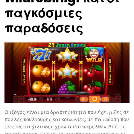
παγκόσμιες
παραδόσεις
Ο τζόγος είναι μια δραστηριότητα που έχει ρίζες σε
πολλές κουλτούρες και κοινωνίες, με παράδοση που
εκτείνεται χιλιάδες χρόνια στο παρελθόν. Από τις
αρχαίες κοινωνίες μέχρι τις σύγχρονες ημέρες, οι