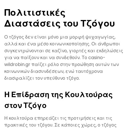
Πολιτιστικές
Διαστάσεις του Τζόγου
Ο τζόγος δεν είναι μόνο μια μορφή ψυχαγωγίας,
αλλά και ένα μέσο κοινωνικοποίησης. Οι άνθρωποι
συγκεντρώνονται σε καζίνο, γιορτές και εκδηλώσεις
για να παίξουν και να συνδεθούν. Το casino-
wildrobin.gr παίζει ρόλο στην προώθηση αυτών των
κοινωνικών διασυνδέσεων, ενώ ταυτόχρονα
διασφαλίζει τον υπεύθυνο τζόγο.
Η Επίδραση της Κουλτούρας
στον Τζόγο
Η κουλτούρα επηρεάζει τις προτιμήσεις και τις
πρακτικές του τζόγου. Σε κάποιες χώρες, ο τζόγος