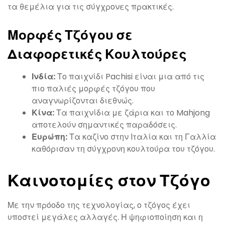
τα θεμέλια για τις σύγχρονες πρακτικές.
Μορφές Τζόγου σε
Διαφορετικές Κουλτούρες
Ινδία:
Το παιχνίδι Pachisi είναι μια από τις
πιο παλιές μορφές τζόγου που
αναγνωρίζονται διεθνώς.
Κίνα:
Τα παιχνίδια με ζάρια και το Mahjong
αποτελούν σημαντικές παραδόσεις.
Ευρώπη:
Τα καζίνο στην Ιταλία και τη Γαλλία
καθόρισαν τη σύγχρονη κουλτούρα του τζόγου.
Καινοτομίες στον Τζόγο
Με την πρόοδο της τεχνολογίας, ο τζόγος έχει
υποστεί μεγάλες αλλαγές. Η ψηφιοποίηση και η