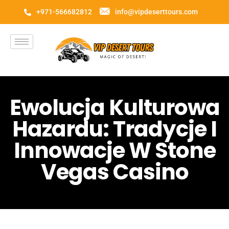
+971-566682812
info@vipdeserttours.com
Ewolucja Kulturowa
Hazardu: Tradycje I
Innowacje W Stone
Vegas Casino