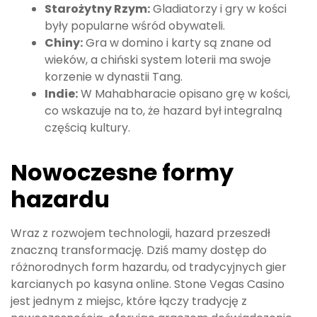
Starożytny Rzym:
Gladiatorzy i gry w kości
były popularne wśród obywateli.
Chiny:
Gra w domino i karty są znane od
wieków, a chiński system loterii ma swoje
korzenie w dynastii Tang.
Indie:
W Mahabharacie opisano grę w kości,
co wskazuje na to, że hazard był integralną
częścią kultury.
Nowoczesne formy
hazardu
Wraz z rozwojem technologii, hazard przeszedł
znaczną transformację. Dziś mamy dostęp do
różnorodnych form hazardu, od tradycyjnych gier
karcianych po kasyna online. Stone Vegas Casino
jest jednym z miejsc, które łączy tradycję z