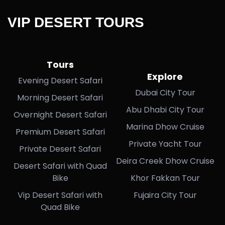
VIP DESERT TOURS
Tours
Explore
Evening Desert Safari
Dubai City Tour
Morning Desert Safari
Abu Dhabi City Tour
Overnight Desert Safari
Marina Dhow Cruise
Premium Desert Safari
Private Yacht Tour
Private Desert Safari
Deira Creek Dhow Cruise
Desert Safari with Quad
Bike
Khor Fakkan Tour
Vip Desert Safari with
Fujaira City Tour
Quad Bike