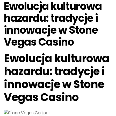
Ewolucja kulturowa
hazardu: tradycje i
innowacje w Stone
Vegas Casino
Ewolucja kulturowa
hazardu: tradycje i
innowacje w Stone
Vegas Casino