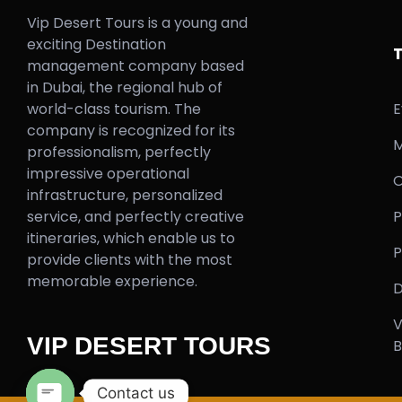
Vip Desert Tours is a young and
exciting Destination
management company based
in Dubai, the regional hub of
world-class tourism. The
E
company is recognized for its
M
professionalism, perfectly
impressive operational
O
infrastructure, personalized
service, and perfectly creative
P
itineraries, which enable us to
P
provide clients with the most
memorable experience.
D
V
VIP DESERT TOURS
B
Contact us