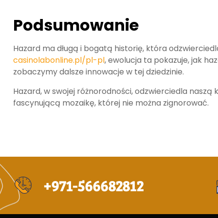
Podsumowanie
Hazard ma długą i bogatą historię, która odzwiercied
casinolabonline.pl/pl-pl
, ewolucja ta pokazuje, jak h
zobaczymy dalsze innowacje w tej dziedzinie.
Hazard, w swojej różnorodności, odzwierciedla naszą k
fascynującą mozaikę, której nie można zignorować.
+971-566682812