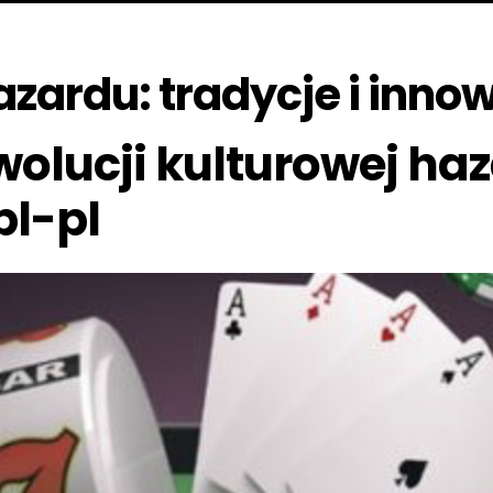
zardu: tradycje i inno
olucji kulturowej ha
pl-pl