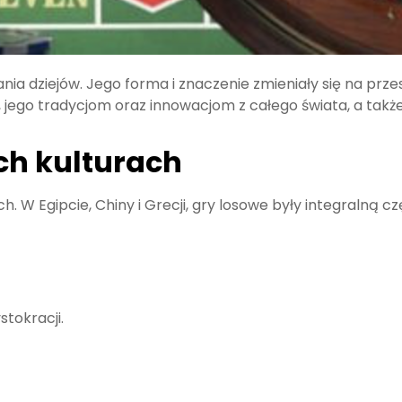
nia dziejów. Jego forma i znaczenie zmieniały się na przest
, jego tradycjom oraz innowacjom z całego świata, a także
ch kulturach
. W Egipcie, Chiny i Grecji, gry losowe były integralną c
tokracji.