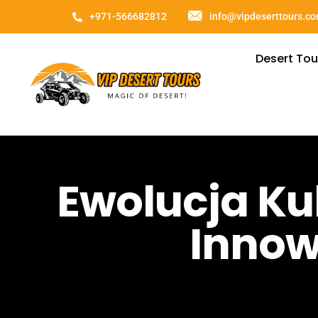
+971-566682812
info@vipdeserttours.c
Desert Tou
Ewolucja Ku
Innow