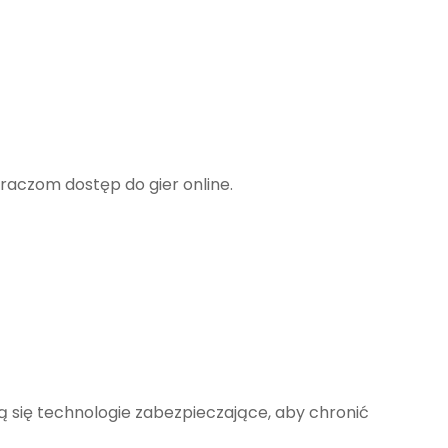
graczom dostęp do gier online.
ą się technologie zabezpieczające, aby chronić