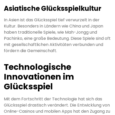
Asiatische Glücksspielkultur
In Asien ist das Glücksspiel tief verwurzelt in der
Kultur. Besonders in Ländern wie China und Japan
haben traditionelle Spiele, wie Mah-Jongg und
Pachinko, eine große Bedeutung. Diese Spiele sind oft
mit gesellschaftlichen Aktivitäten verbunden und
fördern die Gemeinschaft.
Technologische
Innovationen im
Glücksspiel
Mit dem Fortschritt der Technologie hat sich das
Glücksspiel drastisch verändert. Die Entwicklung von
Online-Casinos und mobilen Apps hat den Zugang zu