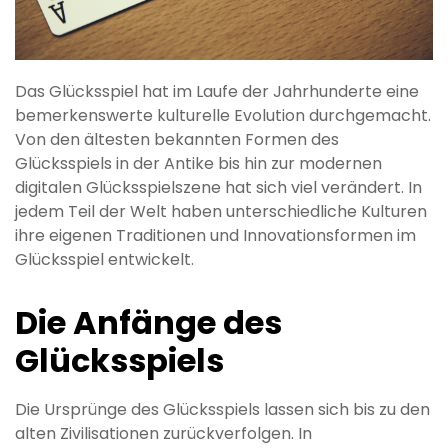
Das Glücksspiel hat im Laufe der Jahrhunderte eine
bemerkenswerte kulturelle Evolution durchgemacht.
Von den ältesten bekannten Formen des
Glücksspiels in der Antike bis hin zur modernen
digitalen Glücksspielszene hat sich viel verändert. In
jedem Teil der Welt haben unterschiedliche Kulturen
ihre eigenen Traditionen und Innovationsformen im
Glücksspiel entwickelt.
Die Anfänge des
Glücksspiels
Die Ursprünge des Glücksspiels lassen sich bis zu den
alten Zivilisationen zurückverfolgen. In