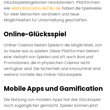
Glücksspielangeboten revolutioniert. Plattformen
wie
wildrobincasino.de/de-de
haben die Spielweise
für viele Menschen verändert und neue
Möglichkeiten für Unterhaltung geschaffen.
Online-Glücksspiel
Online-Casinos bieten Spielern die Möglichkeit, von
zu Hause aus zu spielen. Diese Plattformen bieten
eine Vielzahl von Spielen und oft auch Boni und
Promotionen, die in physischen Casinos nicht
verfügbar sind. Die Sicherheit und Anonymität sind
weitere Vorteile des Online-Glücksspiels.
Mobile Apps und Gamification
Die Nutzung von mobilen Apps hat das Glücksspiel
noch zugänglicher gemacht. Spieler können jetzt