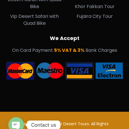
Bike
Khor Fakkan Tour
Vip Desert Safari with
Fujaira City Tour
Quad Bike
We Accept
On Card Payment
5% VAT & 3%
Bank Charges
Copyright © 2018 Vip Desert Tours. All Rights
Contact us