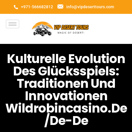
+971-566682812
info@vipdeserttours.com
Kulturelle Evolution
Des Glücksspiels:
Traditionen Und
Innovationen
Wildrobincasino.de
/de-De